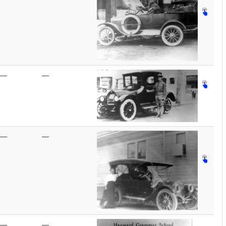
—
—
—
—
—
—