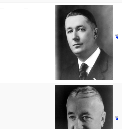
—
—
—
—