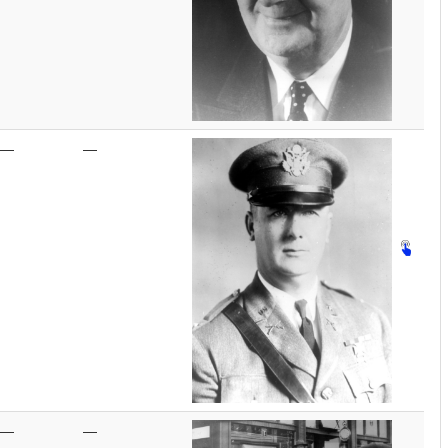
—
—
—
—