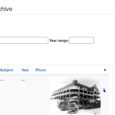
chive
Year range:
Subject
Year
Photo
—
—