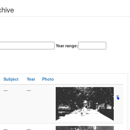
chive
Year range:
Subject
Year
Photo
—
—
—
—