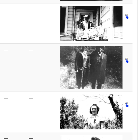
—
—
—
—
—
—
—
—