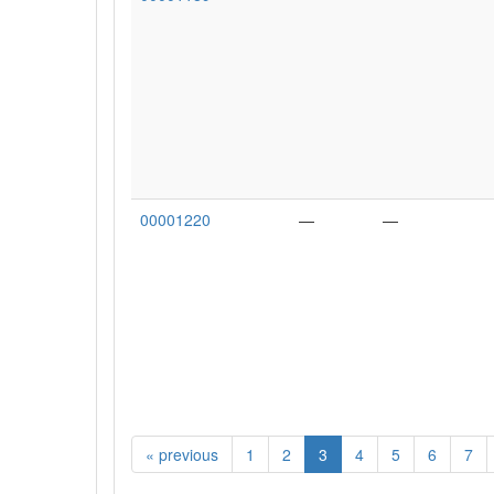
00001220
—
—
«
previous
1
2
3
4
5
6
7