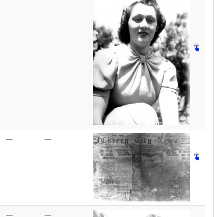
—
—
—
—