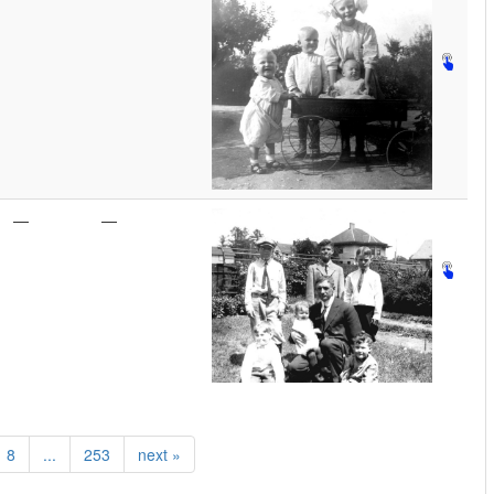
—
—
8
...
253
next
»