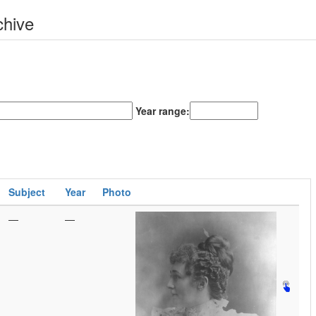
chive
Year range:
Subject
Year
Photo
—
—