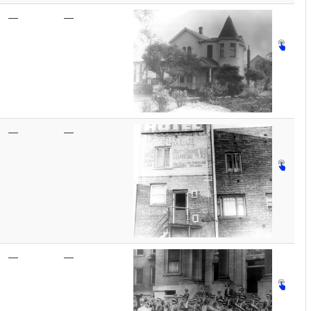
—
—
—
—
—
—