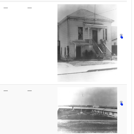
—
—
—
—