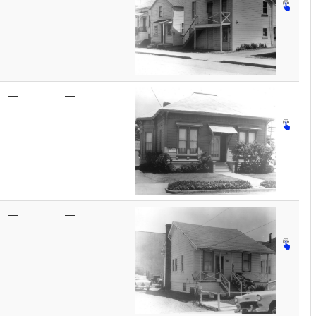
—
—
—
—