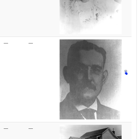
—
—
—
—